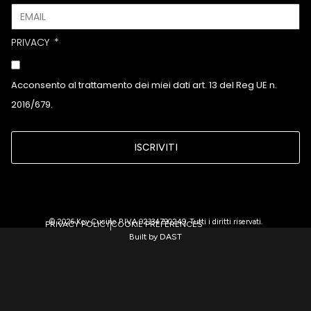
PRIVACY
Acconsento al trattamento dei miei dati art. 13 del Reg UE n.
2016/679.
ISCRIVITI
© 2026 Key Cucine P.IVA 02334790249. Tutti i diritti riservati.
PRIVACY POLICY
COOKIE PREFERENCES
Built by DAST