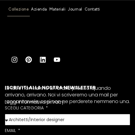
Collezione
Azienda
Materiali
Journal
Contatti
ISCRIVITI ALLA NOSTRA NEWSLETTER
Le idee non hanno un orario preciso: quando
arrivano, arrivano. Noi vi scriveremo una mail per
raccontarvele, così non ne perderete nemmeno una.
Leggi informativa privacy.
SCEGLI CATEGORIA
EMAIL