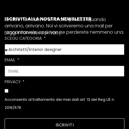
ISCRIVITI ALLA NOSTRA NEWSLETTER
Le idee non hanno un orario preciso: quando
arrivano, arrivano. Noi vi scriveremo una mail per
raccontarvele, così non ne perderete nemmeno una.
Leggi informativa privacy.
SCEGLI CATEGORIA
EMAIL
PRIVACY
Acconsento al trattamento dei miei dati art. 13 del Reg UE n.
2016/679.
ISCRIVITI