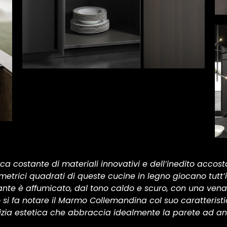
erca costante di materiali innovativi e dell’inedito accos
etrici quadrati di queste cucine in legno giocano tutt’i
le ante è affumicato, dal tono caldo e scuro, con una ve
o si fa notare il Marmo Collemandina col suo caratteristi
lizia estetica che abbraccia idealmente la parete ad a